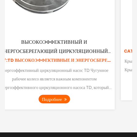
И
КРЫШКА ТРУБНОГО НАСОСА
ЦИОННЫЙ
 КОЛЕСОМ
CAT:TD ВЫСОКОЭФФЕКТИВНЫЕ И ЭНЕРГОСБЕРЕГАЮЩИЕ АКСЕССУАРЫ ДЛЯ ЦИРКУЛЯЦИОННЫХ НАСОСОВ
Крышка насоса используется для затягивания и герме
Крышка насоса гарантирует, что центробежный насос 
TD Чугунное
тереться о вал-шестерню во время...
нентом
TD, который
Подробнее