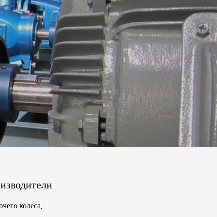
оизводители
чего колеса,