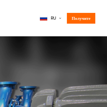
цену!
RU
Получите
цену!