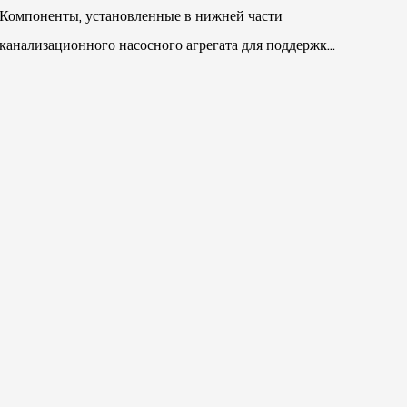
Компоненты, установленные в нижней части
канализационного насосного агрегата для поддержки
канализационного насосного агрегата и снижения
вибрации во...