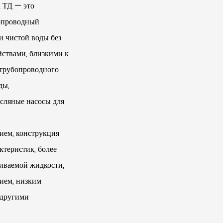
 ТД — это
бопроводный
и чистой воды без
йствами, близкими к
 трубопроводного
ды,
сляные насосы для
ием, конструкция
ктеристик, более
иваемой жидкости,
нием, низким
 другими