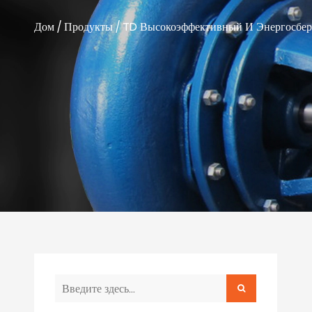
Дом
/
Продукты
/
TD Высокоэффективный И Энергосбе