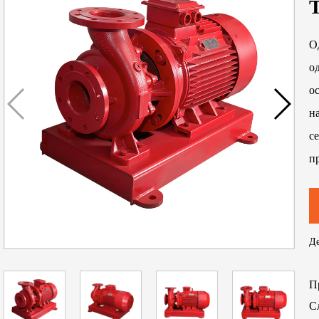
О
о
о
н
с
п
с
п
н
Де
го
о
П
Д
С
1