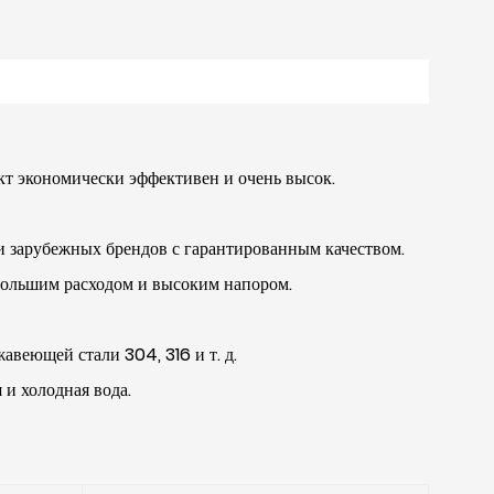
00 видов спецификаций, таких как базовый тип, тип
збрасывания, тип резки A, B, C и т. д. В зависимости от
азличных сред и температур насосы могут
спользоваться в широком диапазоне применений. В
ависимости от различных сред и температур насос для
дукт экономически эффективен и очень высок.
орячей воды ISWR, химический насос ISWH, масляный
асос ISWB и горизонтальный взрывозащищенный
 зарубежных брендов с гарантированным качеством.
имический насос ISWHB спроектированы и изготовлены
большим расходом и высоким напором.
 одинаковыми рабочими параметрами.
веющей стали 304, 316 и т. д.
 и холодная вода.