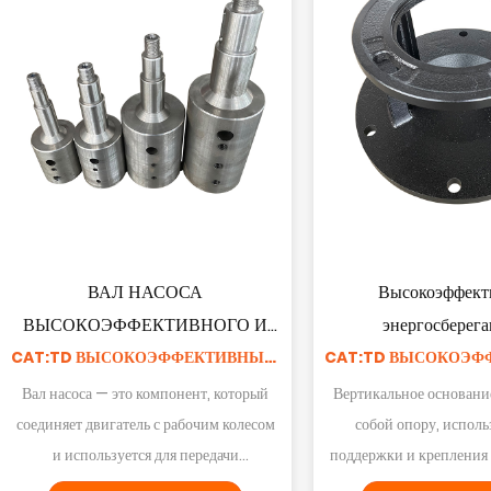
РАБОЧЕЕ КОЛЕСО ТРУБНОГО
Корпус канализаци
НАСОСА ИЗ НЕРЖАВЕЮЩЕЙ
СТАЛИ
CAT:АКСЕССУАРЫ ДЛЯ ТРУБОПРОВОДНЫХ НАСОСОВ
Корпус канализацион
агрегата играет ро
Материал рабочего колеса из
внутренних частей ка
нержавеющей стали - нержавеющая
насосного агрегата от
сталь, его нелегко ржаветь, он устойчив к
Смотрите подро
или поврежд
коррозии. В этом типе рабочего колеса