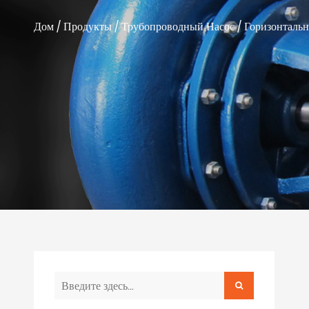
Дом
/
Продукты
/
Трубопроводный Насос
/
Горизонталь