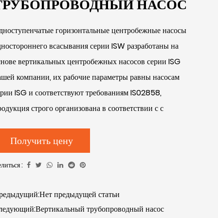
ТРУБОПРОВОДНЫЙ НАСОС
дноступенчатые горизонтальные центробежные насосы
дностороннего всасывания серии ISW разработаны на
снове вертикальных центробежных насосов серии ISG
ашей компании, их рабочие параметры равны насосам
ерии ISG и соответствуют требованиям IS02858,
родукция строго организована в соответствии с с
оответствующими требованиями производства, качество
родукции является стабильным, надежная работа, это
Получить цену
овые горизонтальные центробежные насосы вместо
литься :
ризонтальных насосов IS, насосов типа DI и других
бычных продуктов.
редыдущий:Нет предыдущей статьи
иапазон расхода этой серии продуктов составляет 1,5–
ледующий:Вертикальный трубопроводный насос
200 м3/ч, диапазон напора — 8–150 м, имеется более