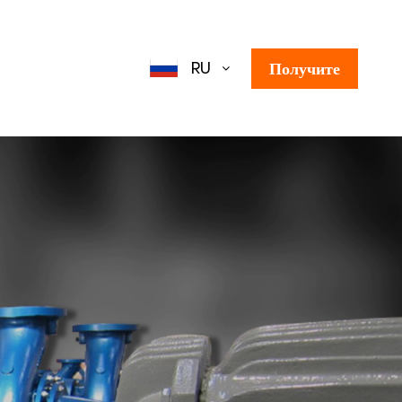
цену!
RU
Получите
цену!