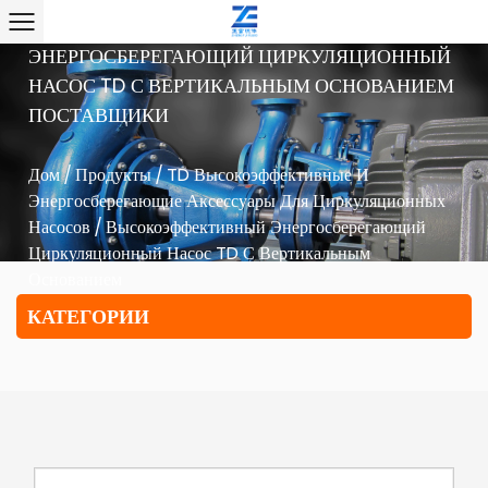
ВЫСОКОЭФФЕКТИВНЫЙ
ЭНЕРГОСБЕРЕГАЮЩИЙ ЦИРКУЛЯЦИОННЫЙ
НАСОС TD С ВЕРТИКАЛЬНЫМ ОСНОВАНИЕМ
ПОСТАВЩИКИ
Дом
/
Продукты
/
TD Высокоэффективные И
Энергосберегающие Аксессуары Для Циркуляционных
Насосов
/
Высокоэффективный Энергосберегающий
Циркуляционный Насос TD С Вертикальным
Основанием
КАТЕГОРИИ